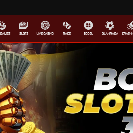
 GAMES
SLOTS
LIVE CASINO
RACE
TOGEL
OLAHRAGA
CRASH