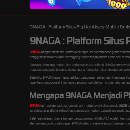
9NAGA : Platform Situs Piq Uat Akses Mobile Grat
9NAGA : Platform Situs 
9NAGA
menjadi salah satu platform situs piq uat akses mobile gratis di In
pengguna bisa menikmati akses yang praktis tanpa proses rumit, baik mela
Didukung teknologi terbaru dan performa server optimal, 9NAGA menawark
maupun pengguna berpengalaman yang mengutamakan kecepatan dan efisi
Selain itu, 9NAGA terus menghadirkan pembaruan sistem demi menjaga kua
tepat bagi pengguna di Indonesia yang mencari platform modern dengan pen
Mengapa 9NAGA Menjadi Plat
9NAGA
berhasil menjadi platform piq uat mobile favorit di Indonesia 20
smartphone, platform ini hadir dengan sistem modern yang dirancang khusus
Salah satu alasan utama banyak pengguna memilih 9NAGA adalah kemudaha
standar maupun koneksi cepat, 9NAGA tetap memberikan performa yang konsis