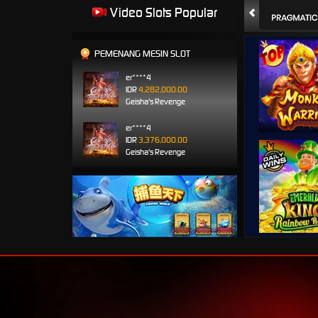
Video Slots Popular
PEMENANG MESIN SLOT
er****4
IDR
4,282,000.00
Geisha's Revenge
er****4
IDR
3,376,000.00
Geisha's Revenge
er****4
IDR
3,018,000.00
Geisha's Revenge
er****4
IDR
3,006,000.00
Geisha's Revenge
natha****4
IDR
2,970,000.00
Mahjong Ways