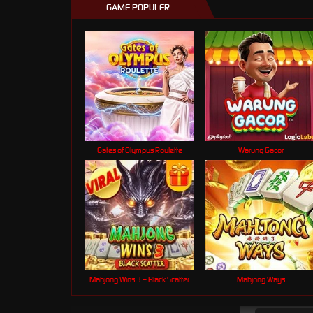
GAME POPULER
Gates of Olympus Roulette
Warung Gacor
Mahjong Wins 3 – Black Scatter
Mahjong Ways