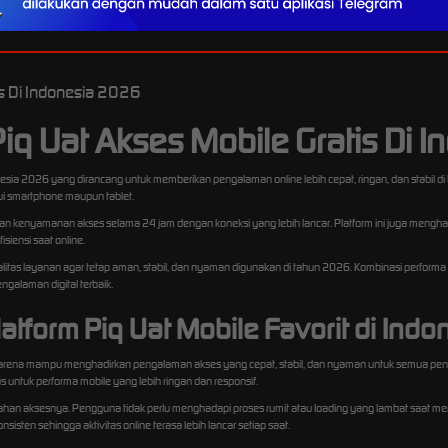
is Di Indonesia 2026
Piq Uat Akses Mobile Gratis Di
donesia 2026 yang dirancang untuk memberikan pengalaman online lebih cepat, ringan, dan stabil d
lui smartphone maupun tablet.
an kenyamanan akses selama 24 jam dengan koneksi yang lebih lancar. Platform ini juga mengh
ensi saat online.
litas layanan agar tetap aman, stabil, dan nyaman digunakan di tahun 2026. Kombinasi perform
galaman digital terbaik.
form Piq Uat Mobile Favorit di Ind
26 karena mampu menghadirkan pengalaman akses yang cepat, stabil, dan nyaman untuk semua pen
 untuk performa mobile yang lebih ringan dan responsif.
n aksesnya. Pengguna tidak perlu menghadapi proses rumit atau loading yang lambat saat meng
ten sehingga aktivitas online terasa lebih lancar setiap saat.