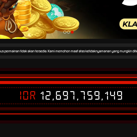
inan tidak akan tersedia. Kami memohon maaf atas ketidaknyamanan yang mungkin ditimbulkan.
IDR
12,697,759,149