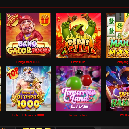
Bang Gacor 1000
Pedas Gila
Mahjong
Gates of Olympus 1000
Tomorrow land
Wild B