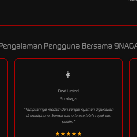
Pengalaman Pengguna Bersama 9NAG
👩
Dewi Lestari
Surabaya
"Tampilannya modern dan sangat nyaman digunakan
di smartphone. Semua menu terasa lebih cepat dan
praktis."
★★★★★