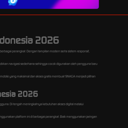
 Indonesia 2026
i berbagai perangkat. Dengan tampilan modern serta sistem responsif,
adirkan navigasi sederhana sehingga cocok digunakan oleh pengguna baru
a mobile yang maksimal dan akses gratis membuat 9NAGA menjadi pilihan
onesia 2026
gguna. Di tengah meningkatnya kebutuhan akses digital melalui
gunakan platform ini di berbagai perangkat. Baik menggunakan jaringan