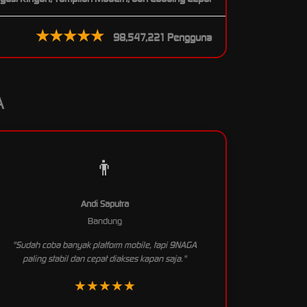
★★★★★
98,547,221 Pengguna
A
👨
Andi Saputra
Bandung
"Sudah coba banyak platform mobile, tapi 9NAGA
paling stabil dan cepat diakses kapan saja."
★★★★★